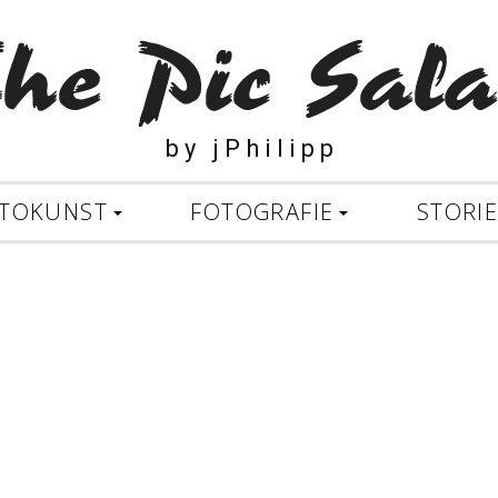
b y j P h i l i p p
TOKUNST
FOTOGRAFIE
STORI