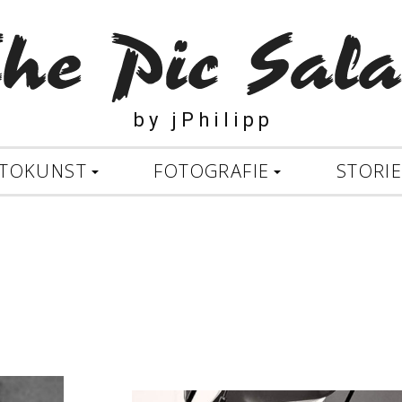
b y j P h i l i p p
TOKUNST
FOTOGRAFIE
STORI