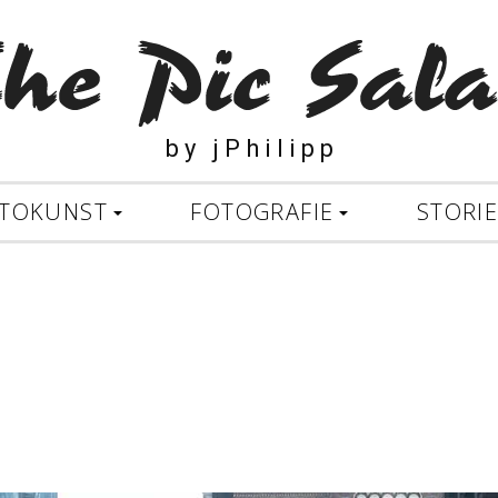
b y j P h i l i p p
TOKUNST
FOTOGRAFIE
STORI