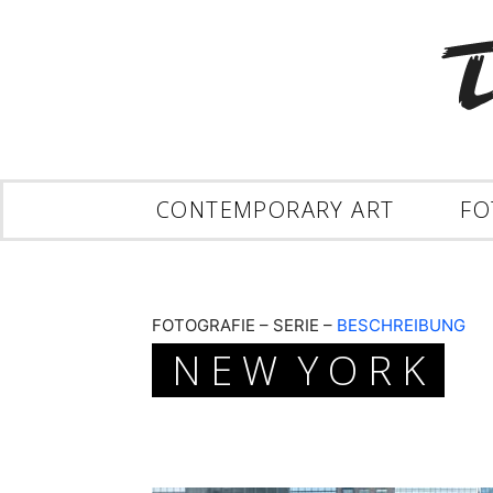
CONTEMPORARY ART
FO
FOTOGRAFIE – SERIE –
BESCHREIBUNG
N E W Y O R K