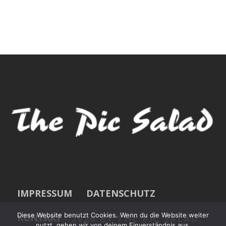
IMPRESSUM
DATENSCHUTZ
Diese Website benutzt Cookies. Wenn du die Website weiter
KONTAKT
© 2022 -
2026 BY THE PIC SALAD.
nutzt, gehen wir von deinem Einverständnis aus.