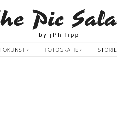
b y j P h i l i p p
TOKUNST
FOTOGRAFIE
STORI