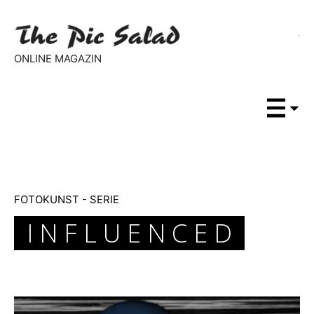
ONLINE MAGAZIN
FOTOKUNST - SERIE
I N F L U E N C E D