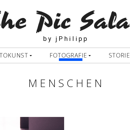
b y j P h i l i p p
TOKUNST
FOTOGRAFIE
STORI
M E N S C H E N